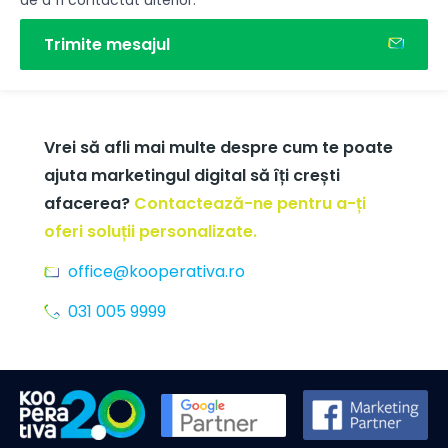
de a fi contactat ulterior.
Trimite mesajul
Vrei să afli mai multe despre cum te poate
ajuta marketingul digital să îți crești
afacerea?
Contactează-ne pentru a-ți
oferi soluții personalizate.
office@kooperativa.ro
031 005 9999