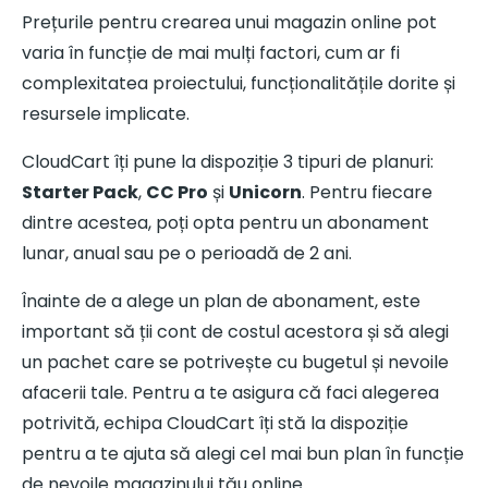
Prețurile pentru crearea unui magazin online pot
varia în funcție de mai mulți factori, cum ar fi
complexitatea proiectului, funcționalitățile dorite și
resursele implicate.
CloudCart îți pune la dispoziție 3 tipuri de planuri:
Starter Pack
,
CC Pro
și
Unicorn
. Pentru fiecare
dintre acestea, poți opta pentru un abonament
lunar, anual sau pe o perioadă de 2 ani.
Înainte de a alege un plan de abonament, este
important să ții cont de costul acestora și să alegi
un pachet care se potrivește cu bugetul și nevoile
afacerii tale. Pentru a te asigura că faci alegerea
potrivită, echipa CloudCart îți stă la dispoziție
pentru a te ajuta să alegi cel mai bun plan în funcție
de nevoile magazinului tău online.