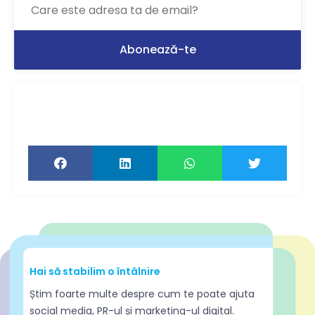
Ți-a plăcut articolul? Distribuie-l ca să-l
citească și prietenii tăi!
Hai să stabilim o întâlnire
Știm foarte multe despre cum te poate ajuta
social media, PR-ul și marketing-ul digital.