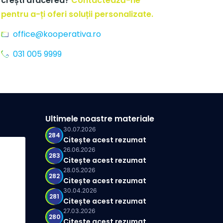
crești afacerea?
Contactează-ne
pentru a-ți oferi soluții personalizate.
office@kooperativa.ro
031 005 9999
Ultimele noastre materiale
30.07.2026
284
Citește acest rezumat
26.06.2026
283
Citește acest rezumat
28.05.2026
282
Citește acest rezumat
30.04.2026
281
Citește acest rezumat
27.03.2026
280
Citește acest rezumat