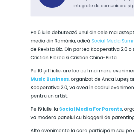
cu celebrități. Concursuri găzduite de Blogal
integrate de comunicare și 
Initiative.
Pe 6 iulie debutează unul din cele mai aște
UX/UI & Web Design
media din România, adică
Social Media Su
Site-uri web de prezentare și magazine online
de Revista Biz. Din partea Kooperativa 2.0 o 
(eCommerce, aplicații mobile, aplicații web-
based.
Cristian Florea și Cristian China-Birta.
Pe 10 și 11 iulie, are loc cel mai mare eveni
Audio / Foto / Video
Music Business
, organizat de Anca Lupeș a
Kooperativa 2.0, va avea în cadrul evenimen
Realizare de fotografii, realizare de tururi
virtuale, design grafic (ATL/TTL/BTL), spoturi
pentru un artist.
video.
Pe 19 iulie, la
Social Media For Parents
, org
va modera panelul cu bloggerii de parenting
Evenimente
Optimiza
Alte evenimente la care participăm sau pe c