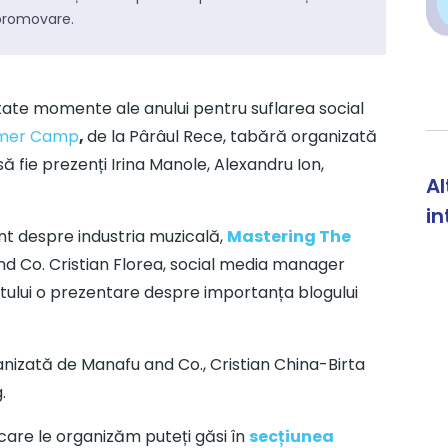
înțelege
the big picture
pentru fiecare subiect
s
promovare.
pe care îl abordăm.
c
f
ptate momente ale anului pentru suflarea social
Mentenanță site-uri
mmer Camp
,
de la Pârâul Rece, tabără organizată
Abonamente lunare pentru actualizarea,
S
să fie prezenți Irina Manole, Alexandru Ion,
administrarea și dezvoltarea site-ului.
f
Al
in
ment despre industria muzicală,
Mastering The
nd Co. Cristian Florea, social media manager
tului o prezentare despre importanța blogului
anizată de Manafu and Co., Cristian China-Birta
.
re SEO
Studii de caz
Nout
are le organizăm puteți găsi în
secțiunea