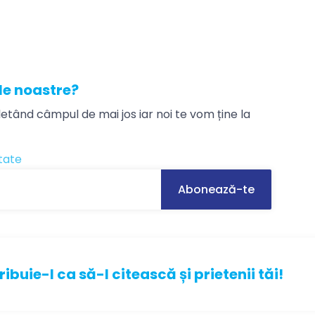
ele noastre?
tând câmpul de mai jos iar noi te vom ține la
itate
ribuie-l ca să-l citească și prietenii tăi!