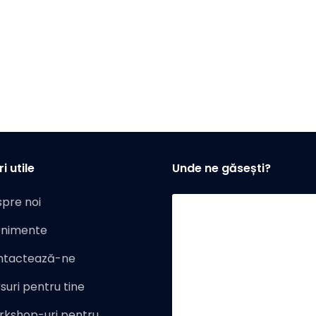
i utile
Unde ne găsești?
pre noi
enimente
ntactează-ne
suri pentru tine
kshop-uri pentru