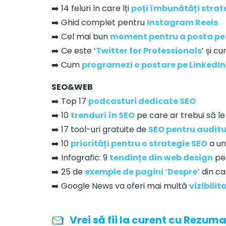
➡️ 14 feluri în care îți
poți îmbunătăți strat
➡️ Ghid complet pentru
Instagram Reels
➡️ Cel mai bun
moment pentru a posta pe
➡️ Ce este ‘
Twitter for Professionals
’ și c
➡️ Cum
programezi o postare pe LinkedIn
SEO&WEB
➡️ Top 17
podcasturi dedicate SEO
➡️ 10
trenduri în SEO
pe care ar trebui să le
➡️ 17 tool-uri gratuite de
SEO pentru auditul
➡️ 10
priorități pentru o strategie SEO
a un
➡️ Infografic: 9
tendințe din web design
pen
➡️ 25 de
exemple de pagini ‘Despre’
din car
➡️ Google News va oferi mai multă
vizibilit
Vrei să fii la curent cu Rezuma