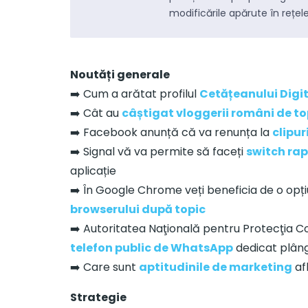
cu celebrități. Concursuri găzduite de Blogal
modificările apărute în rețel
Initiative.
Noutăți generale
UX/UI & Web Design
➡️ Cum a arătat profilul
Cetățeanului Digi
Site-uri web de prezentare și magazine online
➡️ Cât au
câștigat vloggerii români de t
(eCommerce, aplicații mobile, aplicații web-
based.
➡️ Facebook anunță că va renunța la
clipur
➡️ Signal vă va permite să faceți
switch rap
aplicație
Audio / Foto / Video
➡️ În Google Chrome veți beneficia de o opți
Realizare de fotografii, realizare de tururi
browserului după topic
virtuale, design grafic (ATL/TTL/BTL), spoturi
➡️ Autoritatea Naţională pentru Protecţia C
video.
telefon public de WhatsApp
dedicat plâng
➡️ Care sunt
aptitudinile de marketing
af
Evenimente
Optimiza
Strategie