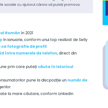
înțelege
the big picture
pentru fiecare subiect
s
ele sociale cu ajutorul cărora vă puteți promova.
pe care îl abordăm.
c
f
Mentenanță site-uri
tal Român
în 2021
Abonamente lunare pentru actualizarea,
S
op
în ianuarie, conform unui top realizat de Selly
administrarea și dezvoltarea site-ului.
f
i ca fotografie de profil
id între numerele de telefon
, direct din
une prin care puteți
căuta în istoricul
onsumatorilor pune la discpoziție un
număr de
erilor
late la mare căutare, conform LinkedIn
re SEO
Studii de caz
Nout