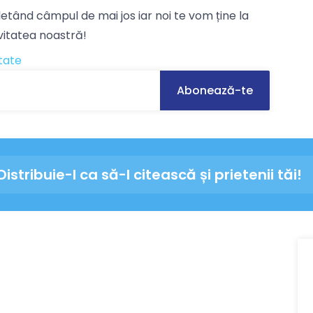
tând câmpul de mai jos iar noi te vom ține la
ivitatea noastră!
itate
Distribuie-l ca să-l citească și prietenii tăi!