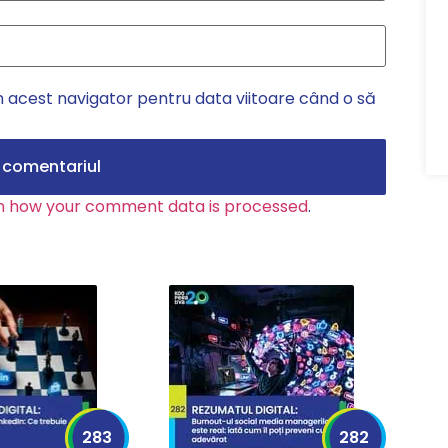
n acest navigator pentru data viitoare când o să
n how your comment data is processed
.
283
282