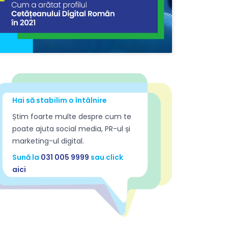
pecifice companiei din care faci parte. Pentru
ă soluțiile adevărate sunt unice pentru
iecare companie.
Design / Branding
ervicii de creație grafică, branding, rebranding,
acelift și identitate vizuală.
Hai să stabilim o întâlnire
Știm foarte multe despre cum te
poate ajuta social media, PR-ul și
marketing-ul digital.
Sună la
031 005 9999
sau click
aici
ăți
Rezumatul Digital 2.0