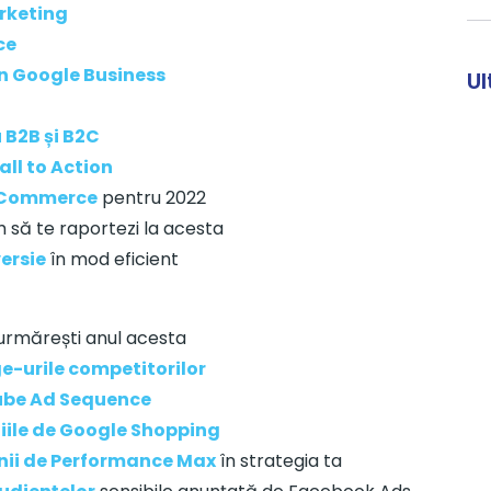
rketing
ce
in Google Business
Ul
 B2B și B2C
all to Action
 eCommerce
pentru 2022
um să te raportezi la acesta
ersie
în mod eficient
 urmărești anul acesta
e-urile competitorilor
ube Ad Sequence
ile de Google Shopping
nii de Performance Max
în strategia ta