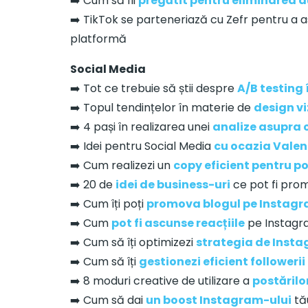
➡️ Cum să fii
pregătit pentru eliminarea a
➡️ TikTok se parteneriază cu Zefr pentru a 
platformă
Social Media
➡️ Tot ce trebuie să știi despre
A/B testing 
➡️ Topul tendințelor în materie de
design vi
➡️ 4 pași în realizarea unei
analize asupra 
➡️ Idei pentru Social Media
cu ocazia Valen
➡️ Cum realizezi un
copy eficient pentru po
➡️ 20 de
idei de business-uri
ce pot fi pro
➡️ Cum îți poți
promova blogul pe Instag
➡️ Cum
pot fi ascunse reacțiile
pe Instag
➡️ Cum să îți optimizezi
strategia de Inst
➡️ Cum să îți
gestionezi eficient followerii
➡️ 8 moduri creative de utilizare a
postărilor
➡️ Cum să dai
un boost Instagram-ului
tău