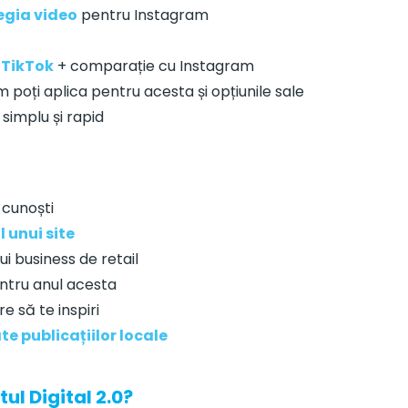
egia video
pentru Instagram
 TikTok
+ comparație cu Instagram
um poți aplica pentru acesta și opțiunile sale
simplu și rapid
 cunoști
 unui site
ui business de retail
tru anul acesta
e să te inspiri
ate publicațiilor locale
tul Digital 2.0?