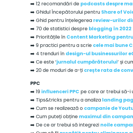
➡️ 12 recomandări de
podcasts despre ma
➡️ Ghidul Începătorului pentru
Share of Voi
➡️ Ghid pentru înțelegerea
review-urilor d
➡️ 70 de statistici despre
blogging în 2022
➡️ Prioritățile în
Content Marketing pentru
➡️ 9 practici pentru a scrie
cele mai bune C
➡️ 4 trenduri în
design-ul businessurilor
➡️ Ce este ‘
jurnalul cumpărătorului
’ și c
➡️ 20 de moduri de a-ți
crește rata de conv
PPC
➡️ 19
influenceri PPC
pe care ar trebui să-i
➡️ Tips&tricks pentru a analiza
landing pag
➡️ Cum se realizează o
campanie de Yout
➡️ Cum puteți obține
maximul din campani
➡️ De ce ar trebui să integrezi
noile campa