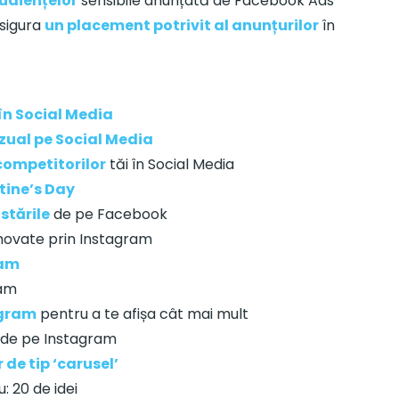
udiențelor
sensibile anunțată de Facebook Ads
asigura
un placement potrivit al anunțurilor
în
în Social Media
zual pe Social Media
competitorilor
tăi în Social Media
tine’s Day
stările
de pe Facebook
movate prin Instagram
ram
ram
agram
pentru a te afișa cât mai mult
de pe Instagram
 de tip ‘carusel’
: 20 de idei