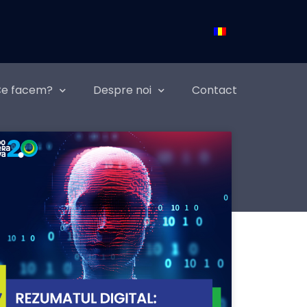
e facem?
Despre noi
Contact
Relații Publice & Comunicare
R, strategii de imagine, evenimente, CSR,
omunicare de criză, branding de angajator,
omunicare internă, mass-media, achiziții
edia, endorsement cu celebrități și lideri de
pinie, PR stunts.
Workshop-uri pentru companii
pecial create pentru a soluționa problemele