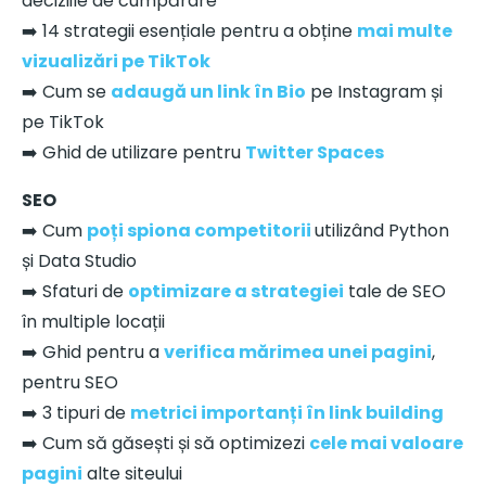
deciziile de cumpărare
➡️ 14 strategii esențiale pentru a obține
mai multe
vizualizări pe TikTok
➡️ Cum se
adaugă un link în Bio
pe Instagram și
pe TikTok
➡️ Ghid de utilizare pentru
Twitter Spaces
SEO
➡️ Cum
poți spiona competitorii
utilizând Python
și Data Studio
➡️ Sfaturi de
optimizare a strategiei
tale de SEO
în multiple locații
➡️ Ghid pentru a
verifica mărimea unei pagini
,
pentru SEO
➡️ 3 tipuri de
metrici importanți în link building
➡️ Cum să găsești și să optimizezi
cele mai valoare
pagini
alte siteului