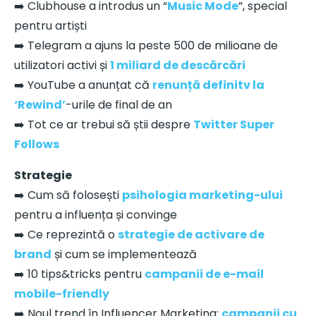
➡️ Clubhouse a introdus un “
Music Mode
”, special
pentru artiști
➡️ Telegram a ajuns la peste 500 de milioane de
utilizatori activi și
1 miliard de descărcări
➡️ YouTube a anunțat că
renunță definitv la
‘Rewind’
-urile de final de an
➡️ Tot ce ar trebui să știi despre
Twitter Super
Follows
Strategie
➡️ Cum să folosești
psihologia marketing-ului
pentru a influența și convinge
➡️ Ce reprezintă o
strategie de activare de
brand
și cum se implementează
➡️ 10 tips&tricks pentru
campanii de e-mail
mobile-friendly
➡️ Noul trend în Influencer Marketing:
campanii cu