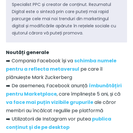
Specialist PPC și creator de conținut. Rezumatul
Digital este o sinteză prin care puteți mai rapid
parcurge cele mai noi trenduri din marketingul
digital și modificările apărute în rețelele sociale cu
ajutorul cărora vă puteți promova.
Noutăți generale
➡️ Compania Facebook își va
schimba numele
pentru a reflecta metaversul
pe care îl
plănuiește Mark Zuckerberg
➡️ De asemenea, Facebook anunță
îmbunătățiri
pentru Marketplace
, care împlinește 5 ani, și că
va face mai puțin vizibile grupurile
ale căror
membri au încălcat regulile pe platformă
➡️ Utilizatorii de Instagram vor putea
publica
conținut și de pe desktop