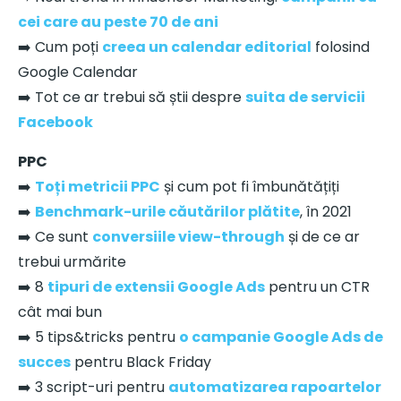
cei care au peste 70 de ani
➡️ Cum poți
creea un calendar editorial
folosind
Google Calendar
➡️ Tot ce ar trebui să știi despre
suita de servicii
Facebook
PPC
➡️
Toți metricii PPC
și cum pot fi îmbunătățiți
➡️
Benchmark-urile căutărilor plătite
, în 2021
➡️ Ce sunt
conversiile view-through
și de ce ar
trebui urmărite
➡️ 8
tipuri de extensii Google Ads
pentru un CTR
cât mai bun
➡️ 5 tips&tricks pentru
o campanie Google Ads de
succes
pentru Black Friday
➡️ 3 script-uri pentru
automatizarea rapoartelor