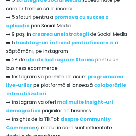
➡️ 5
strategii de Social Media
subestimate pe
care ar trebuie să le încerci
➡️ 5 sfaturi pentru a
promova cu succes o
aplicație
prin Social Media
➡️ 9 pași în
crearea unei strategii
de Social Media
➡️ 5
hashtag-uri în trend pentru fiecare zi
a
săptămânii, pe Instagram
➡️ 28 de
idei de Instragram Stories
pentru un
business ecommerce
➡️ Instagram va permite de acum
programarea
live-urilor
pe platformă și lansează
colaborările
între utilizatori
➡️ Instagram va oferi
mai multe insight-uri
demografice
paginilor de business
➡️ Insights de la TikTok
despre Community
Commerce
și modul în care sunt influențate