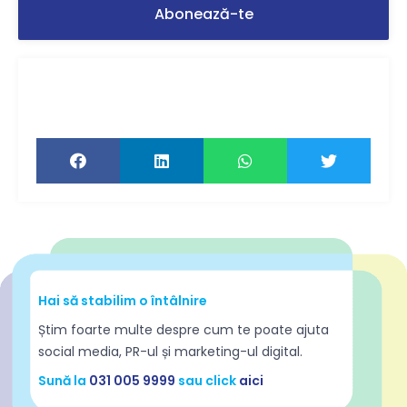
Ți-a plăcut articolul? Distribuie-l ca să-l
citească și prietenii tăi!
Hai să stabilim o întâlnire
Știm foarte multe despre cum te poate ajuta
social media, PR-ul și marketing-ul digital.
Sună la
031 005 9999
sau click
aici