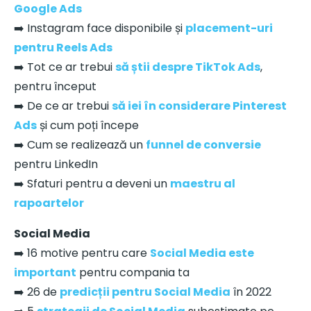
Google Ads
➡️ Instagram face disponibile și
placement-uri
pentru Reels Ads
➡️ Tot ce ar trebui
să știi despre TikTok Ads
,
pentru început
➡️ De ce ar trebui
să iei în considerare Pinterest
Ads
și cum poți începe
➡️ Cum se realizează un
funnel de conversie
pentru LinkedIn
➡️ Sfaturi pentru a deveni un
maestru al
rapoartelor
Social Media
➡️ 16 motive pentru care
Social Media este
important
pentru compania ta
➡️ 26 de
predicții pentru Social Media
în 2022