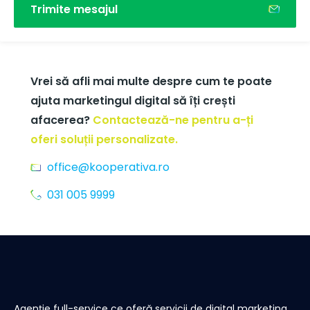
Trimite mesajul
Vrei să afli mai multe despre cum te poate
ajuta marketingul digital să îți crești
afacerea?
Contactează-ne pentru a-ți
oferi soluții personalizate.
office@kooperativa.ro
031 005 9999
Agenție full-service ce oferă servicii de digital marketing,