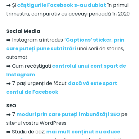
➡️ Și
câștigurile Facebook s-au dublat
în primul
trimestru, comparativ cu aceeași perioadă în 2020
Social Media
➡️ Instagram a introdus
‘Captions’ sticker, prin
care puteți pune subtitrări
unei serii de stories,
automat
➡️ Cum recâștigați
controlul unui cont spart de
Instagram
➡️ 7 pași urgenți de făcut
dacă vă este spart
contul de Facebook
SEO
➡️ 7
moduri prin care puteți îmbunătăți SEO
pe
site-ul vostru WordPress
➡️ Studiu de caz:
mai mult conținut nu aduce