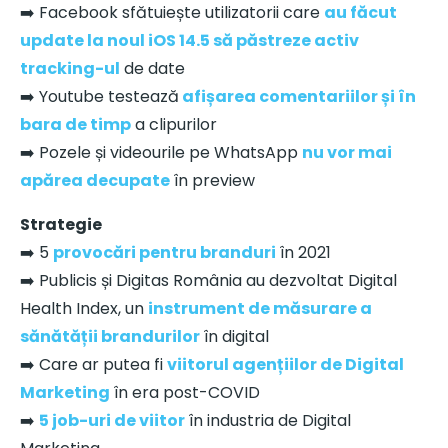
➡️ Facebook sfătuiește utilizatorii care
au făcut
update la noul iOS 14.5 să păstreze activ
tracking-ul
de date
➡️ Youtube testează
afișarea comentariilor și în
bara de timp
a clipurilor
➡️ Pozele și videourile pe WhatsApp
nu vor mai
apărea decupate
în preview
Strategie
➡️ 5
provocări pentru branduri
în 2021
➡️ Publicis și Digitas România au dezvoltat Digital
Health Index, un
instrument de măsurare a
sănătății brandurilor
în digital
➡️ Care ar putea fi
viitorul agențiilor de Digital
Marketing
în era post-COVID
➡️
5 job-uri de viitor
în industria de Digital