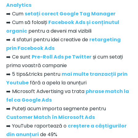
Analytics
➡️ Cum
setați corect Google Tag Manager
➡️ Cum să folosiți
Facebook Ads și conținutul
organic
pentru a deveni mai vizibili
➡️ 4 sfaturi pentru idei creative de
retargeting
prin Facebook Ads
➡️ Ce sunt
Pre-Roll Ads pe Twitter
și cum setați
prima voastră campanie
➡️ 5 tips&tricks pentru
mai multe tranzacții prin
Youtube
fără a apela la anunțuri
➡️ Microsoft Advertising va trata
phrase match la
fel ca Google Ads
➡️ Puteți acum importa segmente pentru
Customer Match în Microsoft Ads
➡️ YouTube raportează o
creștere a câștigurilor
din anunțuri
de 49%