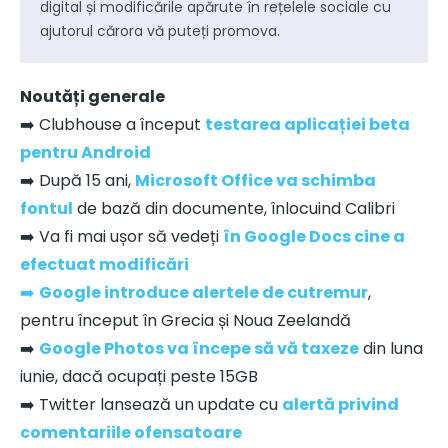
digital și modificările apărute în rețelele sociale cu
ajutorul cărora vă puteți promova.
Noutăți generale
➡️ Clubhouse a început
testarea aplicației beta
pentru Android
➡️ După 15 ani,
Microsoft Office va schimba
fontul
de bază din documente, înlocuind Calibri
➡️ Va fi mai ușor să vedeți
în Google Docs cine a
efectuat modificări
➡️
Google introduce alertele de cutremur
,
pentru început în Grecia și Noua Zeelandă
➡️
Google Photos va începe să vă taxeze
din luna
iunie, dacă ocupați peste 15GB
➡️ Twitter lansează un update cu
alertă privind
comentariile ofensatoare