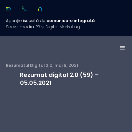
Agenție
iscusită
de
comunicare integrată
Social media, PR și Digital Marketing
Studii de 
Rezuma
Rezumatul Digital 2.0
,
mai 6, 2021
Rezumat digital 2.0 (59) –
05.05.2021