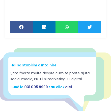
Ți-a plăcut articolul? Distribuie-l ca să-l
citească și prietenii tăi!
Hai să stabilim o întâlnire
Știm foarte multe despre cum te poate ajuta
social media, PR-ul și marketing-ul digital.
Sună la
031 005 9999
sau click
aici