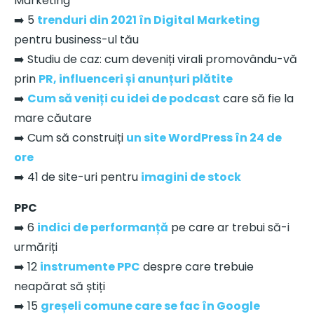
Marketing
➡️ 5
trenduri din 2021 în Digital Marketing
pentru business-ul tău
➡️ Studiu de caz: cum deveniți virali promovându-vă
prin
PR, influenceri și anunțuri plătite
➡️
Cum să veniți cu idei de podcast
care să fie la
mare căutare
➡️ Cum să construiți
un site WordPress în 24 de
ore
➡️ 41 de site-uri pentru
imagini de stock
PPC
➡️ 6
indici de performanță
pe care ar trebui să-i
urmăriți
➡️ 12
instrumente PPC
despre care trebuie
neapărat să știți
➡️ 15
greșeli comune care se fac în Google