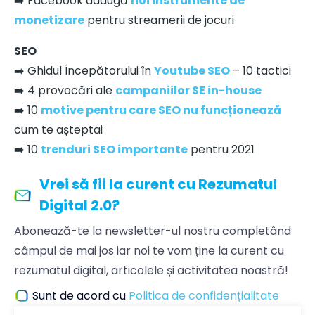
➡️ Facebook adaugă
noi instrumente de
monetizare
pentru streamerii de jocuri
SEO
➡️ Ghidul Începătorului în
Youtube SEO
– 10 tactici
➡️ 4 provocări ale
campaniilor SE in-house
➡️ 10
motive pentru care SEO nu funcționează
cum te așteptai
➡️ 10
trenduri SEO importante
pentru 2021
Vrei să fii la curent cu Rezumatul
Digital 2.0?
Abonează-te la newsletter-ul nostru completând
câmpul de mai jos iar noi te vom ține la curent cu
rezumatul digital, articolele și activitatea noastră!
Sunt de acord cu
Politica de confidențialitate