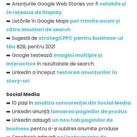
➡️ Anunțurile Google Web Stories vor fi
valabile și
în rețeaua de Display
➡️ Listările în Google Maps
pot trimite acum și
către anunțuri de search
➡️ Sugestii de
strategii PPC pentru business-ul
tău
B2B, pentru 2021
➡️ Google testează
imagini multiple și
interactive
în rezultatele de search
➡️ LinkedIn a început
testarea anunțurilor în
story-uri
Social Media
➡️ 10 pași în
analiza concurenței din Social Media
➡️ LinkedIn anunță
lansarea paginilor de produs
➡️ LinkedIn adaugă
un nou tab paginilor de
business
pentru a-și sublinia anumite produse