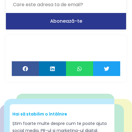
Ți-a plăcut articolul? Distribuie-l ca să-l
citească și prietenii tăi!
Hai să stabilim o întâlnire
Știm foarte multe despre cum te poate ajuta
social media, PR-ul și marketing-ul digital.