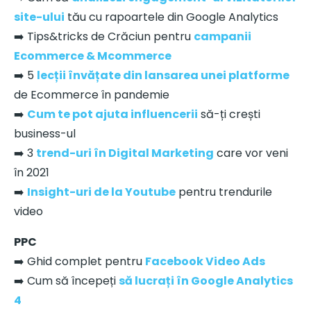
site-ului
tău cu rapoartele din Google Analytics
➡️ Tips&tricks de Crăciun pentru
campanii
Ecommerce & Mcommerce
➡️ 5
lecții învățate din lansarea unei platforme
de Ecommerce în pandemie
➡️
Cum te pot ajuta influencerii
să-ți crești
business-ul
➡️ 3
trend-uri în Digital Marketing
care vor veni
în 2021
➡️
Insight-uri de la Youtube
pentru trendurile
video
PPC
➡️ Ghid complet pentru
Facebook Video Ads
➡️ Cum să începeți
să lucrați în Google Analytics
4