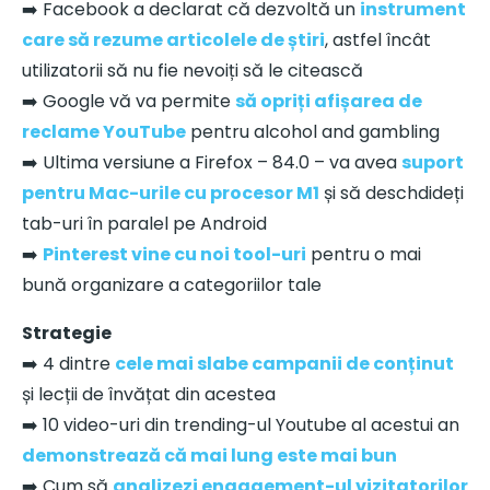
➡️ Facebook a declarat că dezvoltă un
instrument
care să rezume articolele de știri
, astfel încât
utilizatorii să nu fie nevoiți să le citească
➡️ Google vă va permite
să opriți afișarea de
reclame YouTube
pentru alcohol and gambling
➡️ Ultima versiune a Firefox – 84.0 – va avea
suport
pentru Mac-urile cu procesor M1
și să deschdideți
tab-uri în paralel pe Android
➡️
Pinterest vine cu noi tool-uri
pentru o mai
bună organizare a categoriilor tale
Strategie
➡️ 4 dintre
cele mai slabe campanii de conținut
și lecții de învățat din acestea
➡️ 10 video-uri din trending-ul Youtube al acestui an
demonstrează că mai lung este mai bun
➡️ Cum să
analizezi engagement-ul vizitatorilor