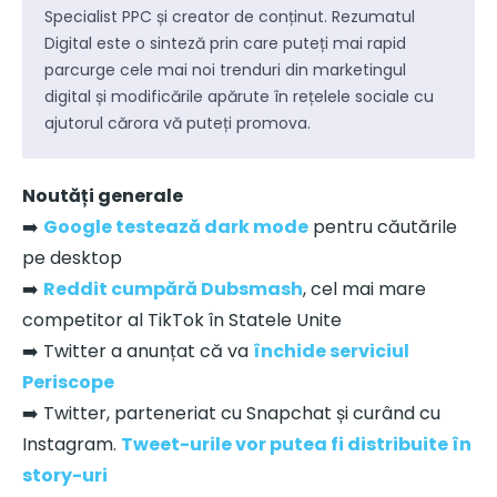
Specialist PPC și creator de conținut. Rezumatul
Digital este o sinteză prin care puteți mai rapid
parcurge cele mai noi trenduri din marketingul
digital și modificările apărute în rețelele sociale cu
ajutorul cărora vă puteți promova.
Noutăți generale
➡️
Google testează dark mode
pentru căutările
pe desktop
➡️
Reddit cumpără Dubsmash
, cel mai mare
competitor al TikTok în Statele Unite
➡️ Twitter a anunțat că va
închide serviciul
Periscope
➡️ Twitter, parteneriat cu Snapchat și curând cu
Instagram.
Tweet-urile vor putea fi distribuite în
story-uri