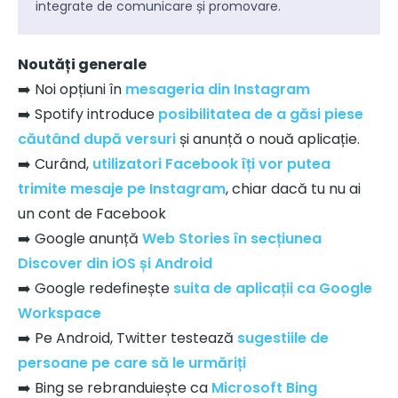
integrate de comunicare și promovare.
Noutăți generale
➡️ Noi opțiuni în
mesageria din Instagram
➡️ Spotify introduce
posibilitatea de a găsi piese
căutând după versuri
și anunță o nouă aplicație.
➡️ Curând,
utilizatori Facebook îți vor putea
trimite mesaje pe Instagram
, chiar dacă tu nu ai
un cont de Facebook
➡️ Google anunță
Web Stories în secțiunea
Discover din iOS și Android
➡️ Google redefinește
suita de aplicații ca Google
Workspace
➡️ Pe Android, Twitter testează
sugestiile de
persoane pe care să le urmăriți
➡️ Bing se rebranduiește ca
Microsoft Bing