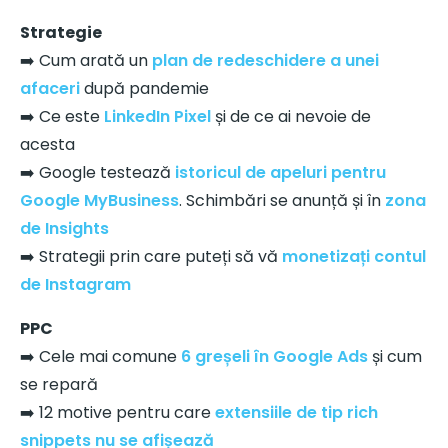
Strategie
➡️ Cum arată un
plan de redeschidere a unei
afaceri
după pandemie
➡️ Ce este
LinkedIn Pixel
și de ce ai nevoie de
acesta
➡️ Google testează
istoricul de apeluri pentru
Google MyBusiness
. Schimbări se anunță și în
zona
de Insights
➡️ Strategii prin care puteți să vă
monetizați contul
de Instagram
PPC
➡️ Cele mai comune
6 greșeli în Google Ads
și cum
se repară
➡️ 12 motive pentru care
extensiile de tip rich
snippets nu se afișează