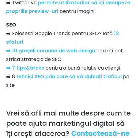
➡️ Twitter va
permite utilizatorilor să își decupeze
propriile preview-uri
pentru imagini
SEO
➡️ Folosești Google Trends pentru SEO? Iată
12
sfaturi
➡️ 10 greșeli comune de web design
care îți pot
strica strategia de SEO
➡️ 7 tips&tricks
pentru o bună relație cu clienții
➡️ 8
tehnici SEO prin care să vă dublați traficul
pe
site
Vrei să afli mai multe despre cum te
poate ajuta marketingul digital să
îți crești afacerea?
Contactează-ne