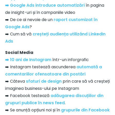
➡️ Google Ads introduce automatizări
în pagina
de insight-uri și în campaniile video
➡️ De ce ai nevoie de un
raport customizat în
Google Ads
?
➡️ Cum să vă
creșteți audiența utilizând LinkedIn
Ads
Social Media
➡️ 10 ani de Instagram
într-un inforgrafic
➡️ Instagram testează ascunderea
automată a
comentariilor ofensatoare din postări
➡️ Câteva
sfaturi de design
prin care să vă creșteți
imaginea business-ului pe Instagram
➡️ Facebook testează
adăugarea discuțiilor din
grupuri publice în news feed
.
➡️ Se anunță opțiuni noi și în
grupurile din Facebook