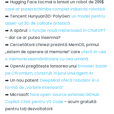
➡️ Hugging Face tocmai a lansat un robot de 299$
care ar putea schimba complet industria roboticii
➡️ Tencent Hunyuan3D-PolyGen:
un model pentru
asset-uri 3D de calitate artistică
➡️ A apărut
o funcție nouă misterioasă în ChatGPT
– dar ce ar putea însemna?
➡️ Cercetătorii chinezi prezintă MemOS, primul
„sistem de operare al memoriei” care
oferă AI-ului
o memorie asemănătoare cu cea umană
➡️ OpenAI pregătește lansarea unui
browser bazat
pe Chromium, construit în jurul unui agent AI
➡️ Un nou patent
DeepMind oferă roboților AI o
formă de „vorbire interioară”
➡️ Microsoft
face open-source extensia GitHub
Copilot Chat pentru VS Code
– acum gratuită
pentru toți dezvoltatorii