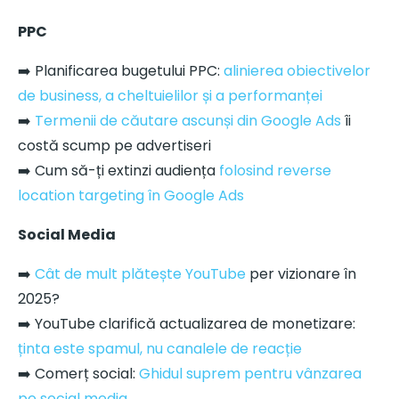
PPC
➡️ Planificarea bugetului PPC:
alinierea obiectivelor
de business, a cheltuielilor și a performanței
➡️
Termenii de căutare ascunși din Google Ads
îi
costă scump pe advertiseri
➡️ Cum să-ți extinzi audiența
folosind reverse
location targeting în Google Ads
Social Media
➡️
Cât de mult plătește YouTube
per vizionare în
2025?
➡️ YouTube clarifică actualizarea de monetizare:
ținta este spamul, nu canalele de reacție
➡️ Comerț social:
Ghidul suprem pentru vânzarea
pe social media