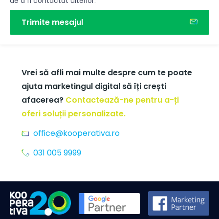
de a fi contactat ulterior.
Trimite mesajul
Vrei să afli mai multe despre cum te poate
ajuta marketingul digital să îți crești
afacerea?
Contactează-ne pentru a-ți
oferi soluții personalizate.
office@kooperativa.ro
031 005 9999