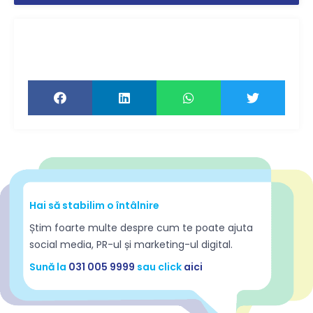
Ți-a plăcut articolul? Distribuie-l ca să-l
citească și prietenii tăi!
Hai să stabilim o întâlnire
Știm foarte multe despre cum te poate ajuta
social media, PR-ul și marketing-ul digital.
Sună la
031 005 9999
sau click
aici