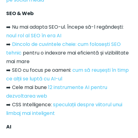
SEO & Web
➡️ Nu mai adapta SEO-ul. Începe să-l regândești:
noul rol al SEO în era AI
➡️
Dincolo de cuvintele cheie: cum folosești SEO
tehnic
pentru o indexare mai eficientă și vizibilitate
mai mare
➡️ SEO cu focus pe oameni:
cum să reușești în timp
ce alții se luptă cu AI-ul
➡️ Cele mai bune
12 instrumente AI pentru
dezvoltarea web
➡️ CSS Intelligence:
speculații despre viitorul unui
limbaj mai inteligent
AI