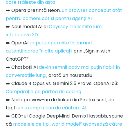
care trăiește din asta
➡️ Opera prezintă Neon,
un browser conceput atât
pentru oameni, cât și pentru agenți AI
➡️ Noul model AI al
Odyssey transmite lumi
interactive 3D
➡️ OpenAI
ar putea permite în curând
autentificarea în alte aplicații
prin „Sign in with
ChatGPT”
➡️ Chatboții AI
devin semnificativ mai puțin fiabili în
conversațiile lungi
, arată un nou studiu
➡️ Claude 4 Opus vs. Gemini 2.5 Pro vs. OpenAI o3:
Comparație pe partea de coding
➡️ Noile preview-uri de linkuri din Firefox sunt, de
fapt,
un exemplu bun de căutare AI
➡️ CEO-ul Google DeepMind, Demis Hassabis, spune
că
modelele de tip „world model” avansează către