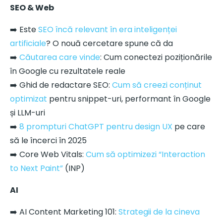
SEO & Web
➡️ Este
SEO încă relevant în era inteligenței
artificiale
? O nouă cercetare spune că da
➡️
Căutarea care vinde
: Cum conectezi poziționările
în Google cu rezultatele reale
➡️ Ghid de redactare SEO:
Cum să creezi conținut
optimizat
pentru snippet-uri, performant în Google
și LLM-uri
➡️
8 prompturi ChatGPT pentru design UX
pe care
să le încerci în 2025
➡️ Core Web Vitals:
Cum să optimizezi “Interaction
to Next Paint”
(INP)
AI
➡️ AI Content Marketing 101:
Strategii de la cineva