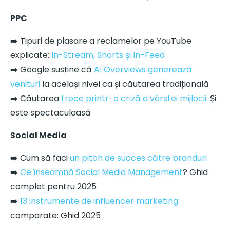
PPC
➡️ Tipuri de plasare a reclamelor pe YouTube
explicate:
In-Stream, Shorts și In-Feed
➡️ Google susține că
AI Overviews generează
venituri
la același nivel ca și căutarea tradițională
➡️ Căutarea
trece printr-o criză a vârstei mijlocii
. Și
este spectaculoasă
Social Media
➡️ Cum să faci
un pitch de succes către branduri
➡️
Ce înseamnă Social Media Management
? Ghid
complet pentru 2025
➡️
13 instrumente de influencer marketing
comparate: Ghid 2025