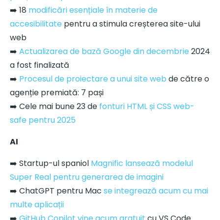
➡️ 18
modificări esențiale în materie de
accesibilitate
pentru a stimula creșterea site-ului
web
➡️
Actualizarea de bază Google din decembrie
2024
a fost finalizată
➡️
Procesul de proiectare a unui site web
de către o
agenție premiată: 7 pași
➡️ Cele mai bune 23 de
fonturi HTML și CSS web-
safe pentru 2025
AI
➡️ Startup-ul spaniol
Magnific lansează modelul
Super Real pentru generarea de imagini
➡️ ChatGPT pentru Mac
se integrează acum cu mai
multe aplicații
➡️
GitHub Copilot vine acum gratuit
cu VS Code