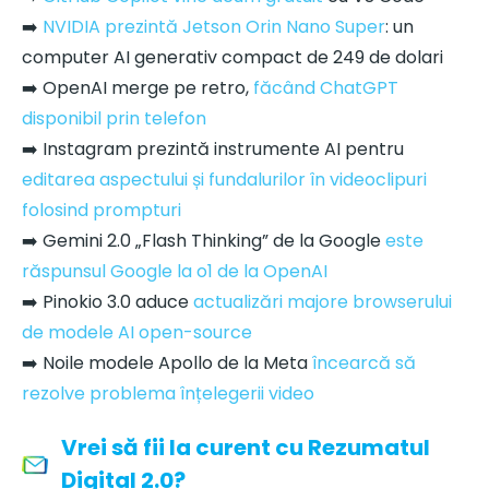
➡️
NVIDIA prezintă Jetson Orin Nano Super
: un
computer AI generativ compact de 249 de dolari
➡️ OpenAI merge pe retro,
făcând ChatGPT
disponibil prin telefon
➡️ Instagram prezintă instrumente AI pentru
editarea aspectului și fundalurilor în videoclipuri
folosind prompturi
➡️ Gemini 2.0 „Flash Thinking” de la Google
este
răspunsul Google la o1 de la OpenAI
➡️ Pinokio 3.0 aduce
actualizări majore browserului
de modele AI open-source
➡️ Noile modele Apollo de la Meta
încearcă să
rezolve problema înțelegerii video
Vrei să fii la curent cu Rezumatul
Digital 2.0?