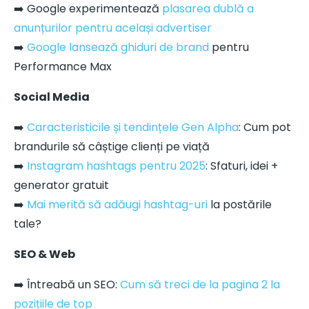
➡️ Google experimentează
plasarea dublă a
anunțurilor pentru același advertiser
➡️
Google lansează ghiduri de brand
pentru
Performance Max
Social Media
➡️
Caracteristicile și tendințele Gen Alpha
: Cum pot
brandurile să câștige clienți pe viață
➡️
Instagram hashtags pentru 2025
: Sfaturi, idei +
generator gratuit
➡️
Mai merită să adăugi hashtag-uri
la postările
tale?
SEO & Web
➡️ Întreabă un SEO:
Cum să treci de la pagina 2 la
pozițiile de top