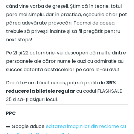
când vine vorba de greșeli. Știm că în teorie, totul
pare mai simplu, dar în practică, eșecurile chiar pot
părea adevărate provocări. Tocmai de aceea,
trebuie să privești înainte și să fii pregătit pentru
next steps!
Pe 21 și 22 octombrie, vei descoperi că multe dintre
persoanele ale căror nume le auzi cu admirație au
succes datorită obstacolelor pe care le-au avut.
Dacă te-am făcut curios, poți să profiți de
35%
reducere la biletele regular
cu codul FLASHSALE
35 și să-ți asiguri locul.
PPC
➡️ Google aduce
editarea imaginilor din reclame cu