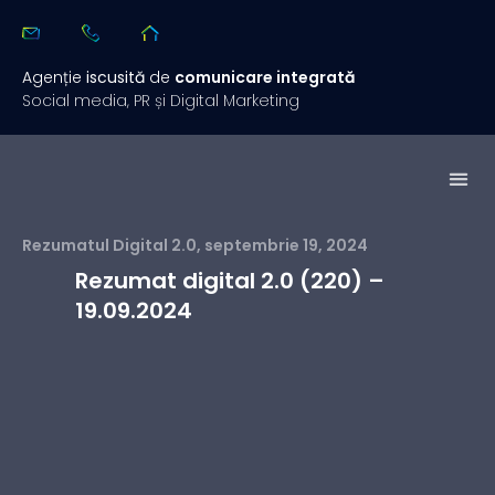
Agenție
iscusită
de
comunicare integrată
Social media, PR și Digital Marketing
Studii de 
Rezuma
Rezumatul Digital 2.0
,
septembrie 19, 2024
Rezumat digital 2.0 (220) –
19.09.2024