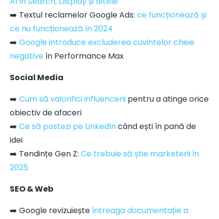
AI în Search, Display și altele
➡️ Textul reclamelor Google Ads:
ce funcționează și
ce nu funcționează în 2024
➡️
Google introduce excluderea cuvintelor cheie
negative
în Performance Max
Social Media
➡️
Cum să valorifici influencerii
pentru a atinge orice
obiectiv de afaceri
➡️
Ce să postezi pe LinkedIn
când ești în pană de
idei
➡️ Tendințe Gen Z:
Ce trebuie să știe marketerii în
2025
SEO & Web
➡️ Google revizuiește
întreaga documentație a