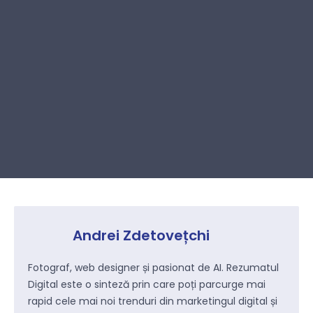
Andrei Zdetovețchi
Fotograf, web designer și pasionat de AI. Rezumatul
Digital este o sinteză prin care poți parcurge mai
rapid cele mai noi trenduri din marketingul digital și