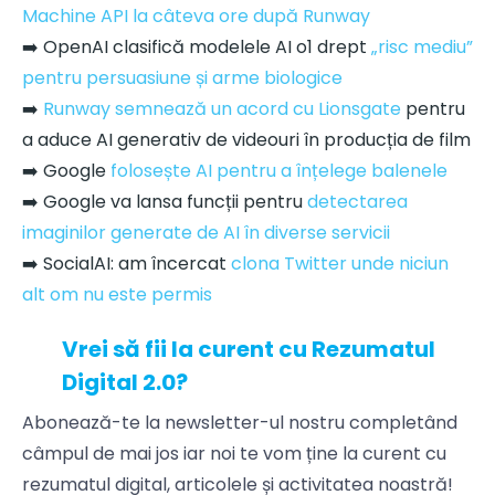
Machine API la câteva ore după Runway
➡️ OpenAI clasifică modelele AI o1 drept
„risc mediu”
pentru persuasiune și arme biologice
➡️
Runway semnează un acord cu Lionsgate
pentru
a aduce AI generativ de videouri în producția de film
➡️ Google
folosește AI pentru a înțelege balenele
➡️ Google va lansa funcții pentru
detectarea
imaginilor generate de AI în diverse servicii
➡️ SocialAI: am încercat
clona Twitter unde niciun
alt om nu este permis
Vrei să fii la curent cu Rezumatul
Digital 2.0?
Abonează-te la newsletter-ul nostru completând
câmpul de mai jos iar noi te vom ține la curent cu
rezumatul digital, articolele și activitatea noastră!