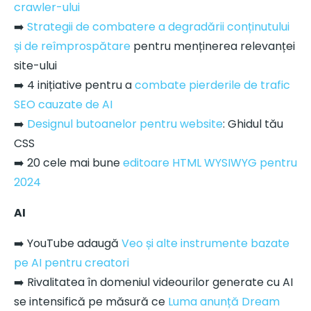
crawler-ului
➡️
Strategii de combatere a degradării conținutului
și de reîmprospătare
pentru menținerea relevanței
site-ului
➡️ 4 inițiative pentru a
combate pierderile de trafic
SEO cauzate de AI
➡️
Designul butoanelor pentru website
: Ghidul tău
CSS
➡️ 20 cele mai bune
editoare HTML WYSIWYG pentru
2024
AI
➡️ YouTube adaugă
Veo și alte instrumente bazate
pe AI pentru creatori
➡️ Rivalitatea în domeniul videourilor generate cu AI
se intensifică pe măsură ce
Luma anunță Dream