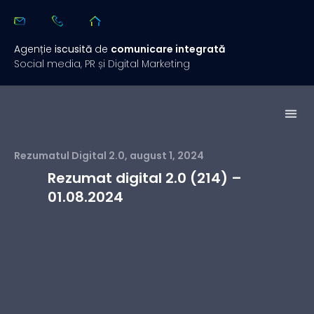
Agenție
iscusită
de
comunicare integrată
Social media, PR și Digital Marketing
Studii de 
Rezuma
Rezumatul Digital 2.0
,
august 1, 2024
Rezumat digital 2.0 (214) –
01.08.2024