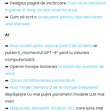
➡️ Designul paginii de încărcare:
Cum să ții utilizatorii
implicați în timp ce site-ul se încarcă
➡️ Cum să scrii o
propunere pentru reproiectarea
unui site web
AI
➡️
Noul model open-source SAM 2 de la Meta
ar
putea fi „momentul GPT-4” pentru viziunea
computerizată
➡️ OpenAI începe lansarea
modului său avansat de
voce
➡️
Canva achizitioneaza Leonardo.Ai
➡️
Noul model Gemma 2 de la Google DeepMind
depășește cu mai puțini parametri modele LLM mai
mari
➡️
Midjourney lansează modelul V6.1
, care este mai