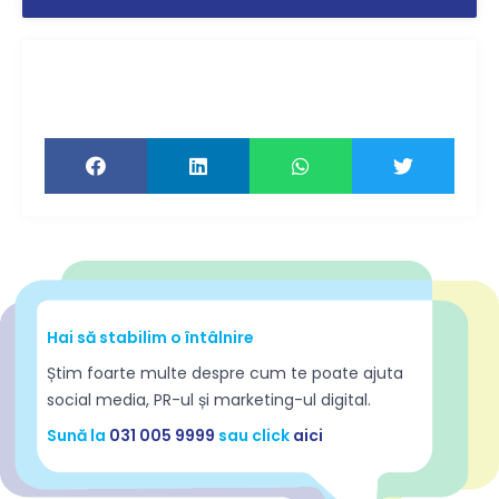
Ți-a plăcut articolul? Distribuie-l ca să-l
citească și prietenii tăi!
Hai să stabilim o întâlnire
Știm foarte multe despre cum te poate ajuta
social media, PR-ul și marketing-ul digital.
Sună la
031 005 9999
sau click
aici