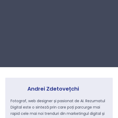
Andrei Zdetovețchi
Fotograf, web designer și pasionat de AI. Rezumatul
Digital este o sinteză prin care poți parcurge mai
rapid cele mai noi trenduri din marketingul digital și