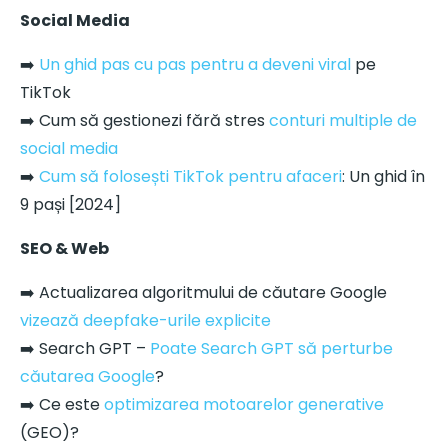
Social Media
➡️
Un ghid pas cu pas pentru a deveni viral
pe
TikTok
➡️ Cum să gestionezi fără stres
conturi multiple de
social media
➡️
Cum să folosești TikTok pentru afaceri
: Un ghid în
9 pași [2024]
SEO & Web
➡️ Actualizarea algoritmului de căutare Google
vizează deepfake-urile explicite
➡️ Search GPT –
Poate Search GPT să perturbe
căutarea Google
?
➡️ Ce este
optimizarea motoarelor generative
(GEO)?