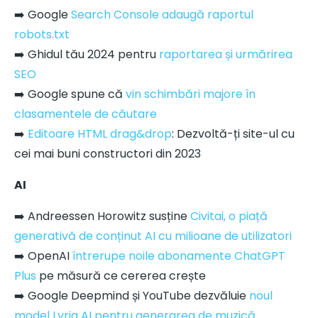
➡️ Google
Search Console adaugă raportul
robots.txt
➡️ Ghidul tău 2024 pentru
raportarea și urmărirea
SEO
➡️ Google spune că
vin schimbări majore în
clasamentele de căutare
➡️
Editoare HTML drag&drop
: Dezvoltă-ți site-ul cu
cei mai buni constructori din 2023
AI
➡️ Andreessen Horowitz susține
Civitai, o piață
generativă de conținut AI cu milioane de utilizatori
➡️ OpenAI
întrerupe noile abonamente ChatGPT
Plus
pe măsură ce cererea crește
➡️ Google Deepmind și YouTube dezvăluie
noul
model Lyria AI pentru generarea de muzică