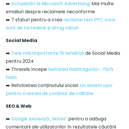
➡️
Actualizări la Microsoft Advertising
: Mai multe
emailuri despre reclamele neconforme
➡️ 7 sfaturi pentru a crea
reclame text PPC care
sunt de încredere și atrag clicuri
Social Media
➡️
Cele mai importante 16 tendințe
de Social Media
pentru 2024
➡️ Threads începe
testarea hashtagurilor… fără
hash
➡️ Refolosirea conținutului social:
Un sistem ușor
pentru crearea de conținut de calitate
SEO & Web
➡️
Google lansează „Notes”
pentru a adăuga
comentarii ale utilizatorilor în rezultatele căutării