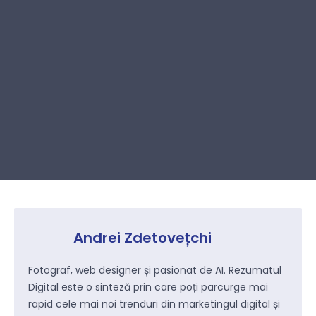
Andrei Zdetovețchi
Fotograf, web designer și pasionat de AI. Rezumatul
Digital este o sinteză prin care poți parcurge mai
rapid cele mai noi trenduri din marketingul digital și