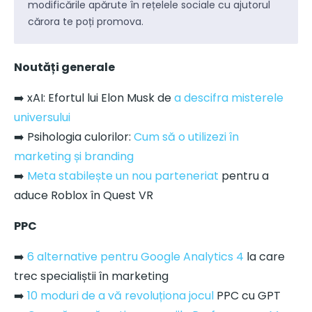
modificările apărute în rețelele sociale cu ajutorul
cărora te poți promova.
Noutăți generale
➡️ xAI: Efortul lui Elon Musk de
a descifra misterele
universului
➡️ Psihologia culorilor:
Cum să o utilizezi în
marketing și branding
➡️
Meta stabilește un nou parteneriat
pentru a
aduce Roblox în Quest VR
PPC
➡️
6 alternative pentru Google Analytics 4
la care
trec specialiștii în marketing
➡️
10 moduri de a vă revoluționa jocul
PPC cu GPT