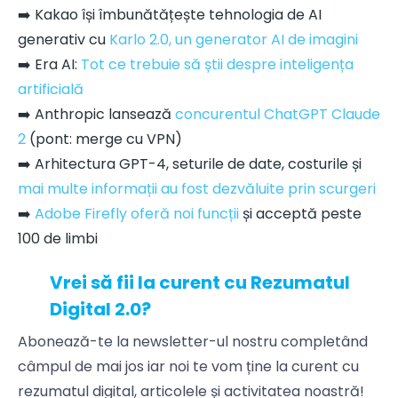
➡️ Kakao își îmbunătățește tehnologia de AI
generativ cu
Karlo 2.0, un generator AI de imagini
➡️ Era AI:
Tot ce trebuie să știi despre inteligența
artificială
➡️ Anthropic lansează
concurentul ChatGPT Claude
2
(pont: merge cu VPN)
➡️ Arhitectura GPT-4, seturile de date, costurile și
mai multe informații au fost dezvăluite prin scurgeri
➡️
Adobe Firefly oferă noi funcții
și acceptă peste
100 de limbi
Vrei să fii la curent cu Rezumatul
Digital 2.0?
Abonează-te la newsletter-ul nostru completând
câmpul de mai jos iar noi te vom ține la curent cu
rezumatul digital, articolele și activitatea noastră!