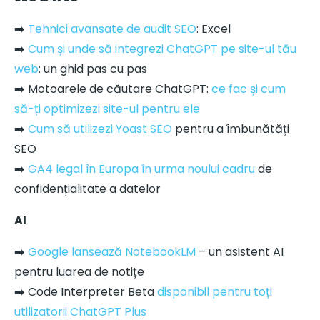
➡️
Tehnici avansate de audit SEO
: Excel
➡️
Cum și unde să integrezi ChatGPT pe site-ul tău
web
: un ghid pas cu pas
➡️ Motoarele de căutare ChatGPT:
ce fac și cum
să-ți optimizezi site-ul pentru ele
➡️
Cum să utilizezi Yoast SEO
pentru a îmbunătăți
SEO
➡️
GA4 legal în Europa în urma noului cadru
de
confidențialitate a datelor
AI
➡️
Google lansează NotebookLM
– un asistent AI
pentru luarea de notițe
➡️ Code Interpreter Beta
disponibil pentru toți
utilizatorii ChatGPT Plus