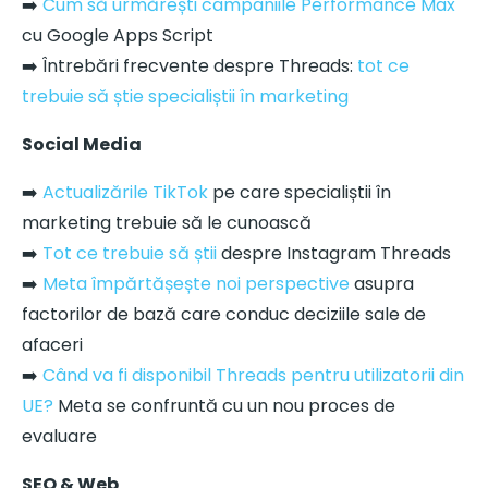
➡️
Cum să urmărești campaniile Performance Max
cu Google Apps Script
➡️ Întrebări frecvente despre Threads:
tot ce
trebuie să știe specialiștii în marketing
Social Media
➡️
Actualizările TikTok
pe care specialiștii în
marketing trebuie să le cunoască
➡️
Tot ce trebuie să știi
despre Instagram Threads
➡️
Meta împărtășește noi perspective
asupra
factorilor de bază care conduc deciziile sale de
afaceri
➡️
Când va fi disponibil Threads pentru utilizatorii din
UE?
Meta se confruntă cu un nou proces de
evaluare
SEO & Web