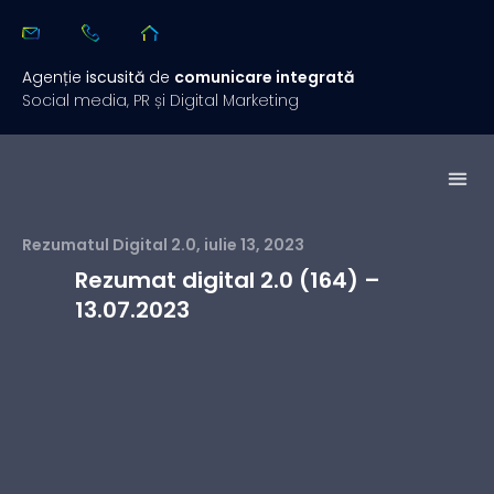
Agenție
iscusită
de
comunicare integrată
Social media, PR și Digital Marketing
Studii de 
Rezuma
Rezumatul Digital 2.0
,
iulie 13, 2023
Rezumat digital 2.0 (164) –
13.07.2023