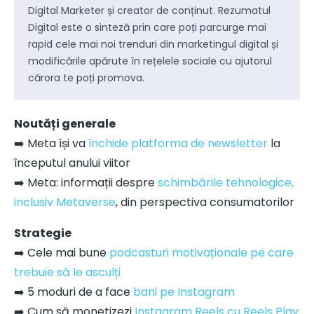
Digital Marketer și creator de conținut. Rezumatul
Digital este o sinteză prin care poți parcurge mai
rapid cele mai noi trenduri din marketingul digital și
modificările apărute în rețelele sociale cu ajutorul
cărora te poți promova.
Noutăți generale
➡️ Meta își va
închide platforma de newsletter
la
începutul anului viitor
➡️ Meta: informații despre
schimbările tehnologice,
inclusiv Metaverse
, din perspectiva consumatorilor
Strategie
➡️ Cele mai bune
podcasturi motivaționale pe care
trebuie să le asculți
➡️ 5 moduri de a face
bani pe Instagram
➡️ Cum să monetizezi
Instagram Reels cu Reels Play