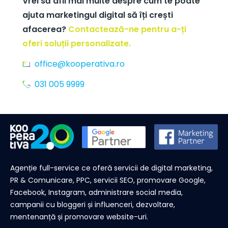
Vrei să afli mai multe despre cum te poate
ajuta marketingul digital să îți crești
afacerea?
Contactează-ne pentru a-ți
oferi soluții personalizate.
office@kooperativa.ro
031 005 9999
Agenție full-service ce oferă servicii de digital marketing,
PR & Comunicare, PPC, servicii SEO, promovare Google,
Facebook, Instagram, administrare social media,
campanii cu bloggeri și influenceri, dezvoltare,
mentenanță și promovare website-uri.