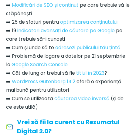
➡️
Modificări de SEO și conținut
pe care trebuie să le
stăpânești
➡️ 25 de sfaturi pentru
optimizarea conținutului
➡️ 19
indicatori avansați de căutare pe Google
pe
care trebuie să-i cunoști
➡️ Cum și unde să te
adresezi publicului tău țintă
➡️ Problemă de logare a datelor pe 21 septembrie
la
Google Search Console
➡️ Cât de lung ar trebui să fie
titlul în 2023
?
➡️
WordPress Gutenberg 14.2
oferă o experiență
mai bună pentru utilizatori
➡️ Cum se utilizează
căutarea video inversă
(și de
ce este utilă)
Vrei să fii la curent cu Rezumatul
Digital 2.0?