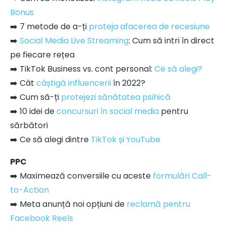
Bonus
➡️ 7 metode de a-ți
proteja afacerea de recesiune
➡️
Social Media Live Streaming
: Cum să intri în direct
pe fiecare rețea
➡️ TikTok Business vs. cont personal:
Ce să alegi?
➡️ Cât
câștigă influencerii
în 2022?
➡️ Cum să-ți
protejezi sănătatea psihică
➡️ 10 idei de
concursuri în social media
pentru
sărbători
➡️ Ce să alegi dintre
TikTok și YouTube
PPC
➡️ Maximează conversiile cu aceste
formulări Call-
to-Action
➡️ Meta anunță noi opțiuni de
reclamă pentru
Facebook Reels