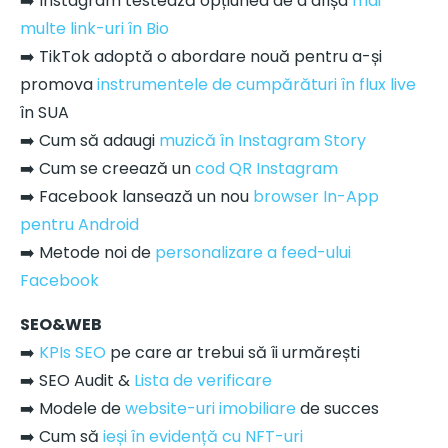
➡️ Instagram testează opțiunea de a afișa
mai
multe link-uri în Bio
➡️ TikTok adoptă o abordare nouă pentru a-și
promova
instrumentele de cumpărături în flux live
în SUA
➡️ Cum să adaugi
muzică în Instagram Story
➡️ Cum se creează un
cod QR Instagram
➡️ Facebook lansează un nou
browser In-App
pentru Android
➡️ Metode noi de
personalizare a feed-ului
Facebook
SEO&WEB
➡️
KPIs SEO
pe care ar trebui să îi urmărești
➡️ SEO Audit &
Lista de verificare
➡️ Modele de
website-uri imobiliare
de succes
➡️ Cum să
ieși în evidență cu NFT-uri