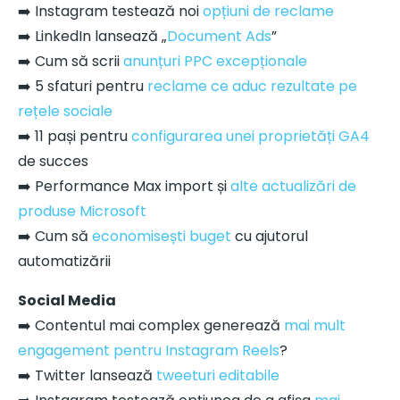
➡️ Instagram testează noi
opțiuni de reclame
➡️ LinkedIn lansează „
Document Ads
”
➡️ Cum să scrii
anunțuri PPC excepționale
➡️ 5 sfaturi pentru
reclame ce aduc rezultate pe
rețele sociale
➡️ 11 pași pentru
configurarea unei proprietăți GA4
de succes
➡️ Performance Max import și
alte actualizări de
produse Microsoft
➡️ Cum să
economisești buget
cu ajutorul
automatizării
Social Media
➡️ Contentul mai complex generează
mai mult
engagement pentru Instagram Reels
?
➡️ Twitter lansează
tweeturi editabile