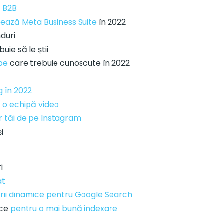
e B2B
zează Meta Business Suite
în 2022
nduri
uie să le știi
be
care trebuie cunoscute în 2022
 în 2022
 o echipă video
r tăi de pe Instagram
i
i
at
rii dinamice pentru Google Search
rce
pentru o mai bună indexare