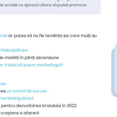
înțelege
the big picture
pentru fiecare subiect
s
ele sociale cu ajutorul cărora vă puteți promova.
pe care îl abordăm.
c
f
Mentenanță site-uri
cial
ar putea să nu fie tendința pe care mulți au
Abonamente lunare pentru actualizarea,
S
administrarea și dezvoltarea site-ului.
f
fidențialitate
ie mobilă în plină ascensiune
ar trebui să joace marketingul?
rse
crea
un brand de succes
 marketing direct
pentru dezvoltarea brandului în 2022
re SEO
Studii de caz
Nout
 creștere a afacerii