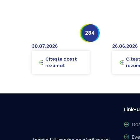
284
30.07.2026
26.06.2026
Citește acest
Citeș
rezumat
rezum
Link-ur
Des
Ev
Agenție full-service ce oferă servicii