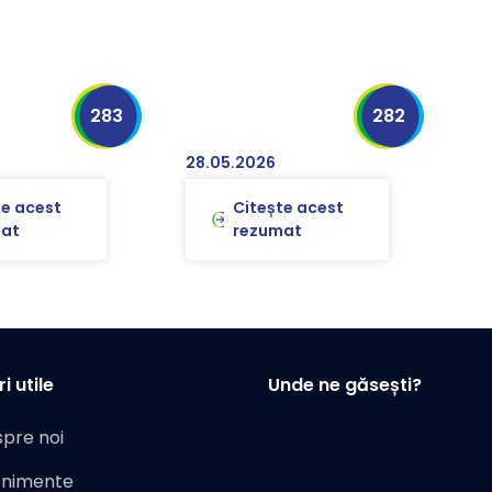
283
282
28.05.2026
te acest
Citește acest
at
rezumat
i utile
Unde ne găsești?
pre noi
enimente