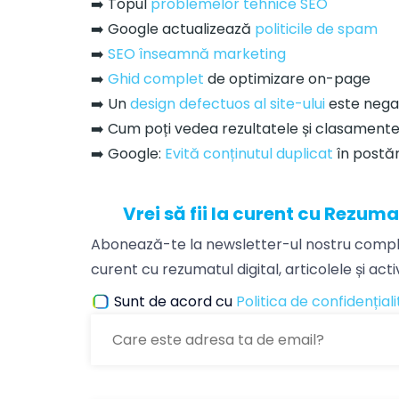
➡️ Topul
problemelor tehnice SEO
➡️ Google actualizează
politicile de spam
➡️
SEO înseamnă marketing
➡️
Ghid complet
de optimizare on-page
➡️ Un
design defectuos al site-ului
este negat
➡️ Cum poți vedea rezultatele și clasament
➡️ Google:
Evită conținutul duplicat
în postări
Vrei să fii la curent cu Rezuma
Abonează-te la newsletter-ul nostru comple
curent cu rezumatul digital, articolele și act
Sunt de acord cu
Politica de confidențial