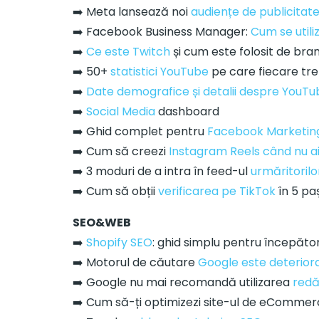
➡️ Meta lansează noi
audiențe de publicitat
➡️ Facebook Business Manager:
Cum se utili
➡️
Ce este Twitch
și cum este folosit de bra
➡️ 50+
statistici YouTube
pe care fiecare treb
➡️
Date demografice și detalii despre YouTu
➡️
Social Media
dashboard
➡️ Ghid complet pentru
Facebook Marketing
➡️ Cum să creezi
Instagram Reels când nu ai
➡️ 3 moduri de a intra în feed-ul
urmăritorilo
➡️ Cum să obții
verificarea pe TikTok
în 5 paș
SEO&WEB
➡️
Shopify SEO
: ghid simplu pentru începător
➡️ Motorul de căutare
Google este deterior
➡️ Google nu mai recomandă utilizarea
redă
➡️ Cum să-ți optimizezi site-ul de eComme