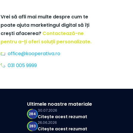
Vrei să afli mai multe despre cum te
poate ajuta marketingul digital să îți
crești afacerea?
Contactează-ne
pentru a-ți oferi soluții personalizate.
office@kooperativa.ro
031 005 9999
Ultimele noastre materiale
30.07.2026
284
Citește acest rezumat
26.06.2026
283
Citește acest rezumat