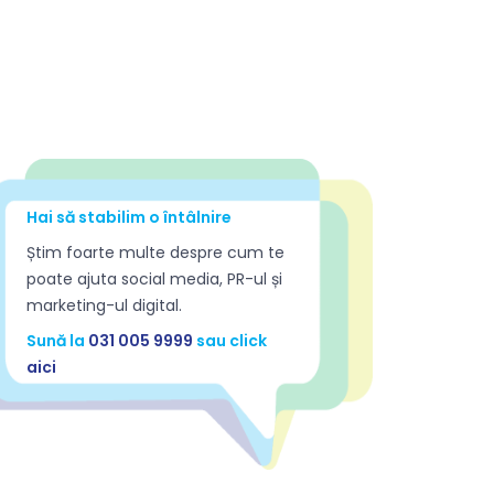
pecifice companiei din care faci parte. Pentru
ă soluțiile adevărate sunt unice pentru
iecare companie.
Design / Branding
ervicii de creație grafică, branding, rebranding,
acelift și identitate vizuală.
Hai să stabilim o întâlnire
Știm foarte multe despre cum te
poate ajuta social media, PR-ul și
marketing-ul digital.
Sună la
031 005 9999
sau click
aici
ăți
Rezumatul Digital 2.0