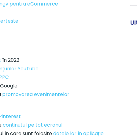
lingv pentru eCommerce
vertește
Ul
C
în 2022
nțurilor YouTube
 PPC
 Google
u
promovarea evenimentelor
Pinterest
pe
conținutul pe tot ecranul
ul în care sunt folosite
datele lor în aplicație