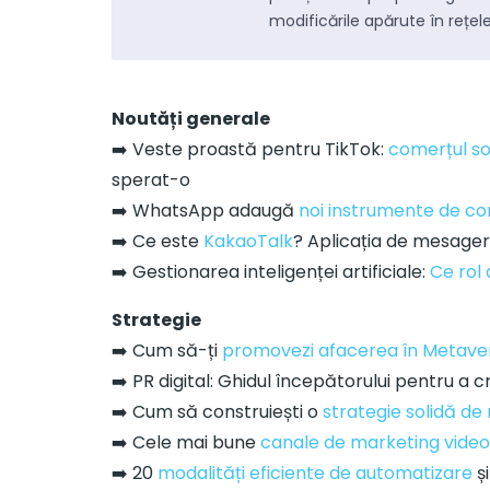
cu celebrități. Concursuri găzduite de Blogal
modificările apărute în rețel
Initiative.
Noutăți generale
UX/UI & Web Design
➡️ Veste proastă pentru TikTok:
comerțul so
Site-uri web de prezentare și magazine online
sperat-o
(eCommerce, aplicații mobile, aplicații web-
based.
➡️ WhatsApp adaugă
noi instrumente de con
➡️ Ce este
KakaoTalk
? Aplicația de mesager
➡️ Gestionarea inteligenței artificiale:
Ce rol 
Audio / Foto / Video
Strategie
Realizare de fotografii, realizare de tururi
virtuale, design grafic (ATL/TTL/BTL), spoturi
➡️ Cum să-ți
promovezi afacerea în Metave
video.
➡️ PR digital: Ghidul începătorului pentru a 
➡️ Cum să construiești o
strategie solidă de
➡️ Cele mai bune
canale de marketing video
Evenimente
Optimiza
➡️ 20
modalități eficiente de automatizare
și