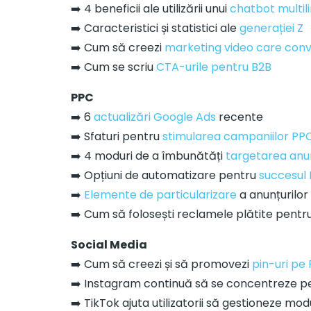
➡️ 4 beneficii ale utilizării unui
chatbot multi
➡️ Caracteristici și statistici ale
generației Z
➡️ Cum să creezi
marketing video care con
➡️ Cum se scriu
CTA-urile pentru B2B
PPC
➡️ 6
actualizări Google Ads
recente
➡️ Sfaturi pentru
stimularea campaniilor PP
➡️ 4 moduri de a îmbunătăți
targetarea anu
➡️ Opțiuni de automatizare pentru
succesul
➡️
Elemente de particularizare
a anunțurilor
➡️ Cum să folosești reclamele plătite pentr
Social Media
➡️ Cum să creezi și să promovezi
pin-uri pe 
➡️ Instagram continuă să se concentreze 
➡️ TikTok ajuta utilizatorii să gestioneze mod