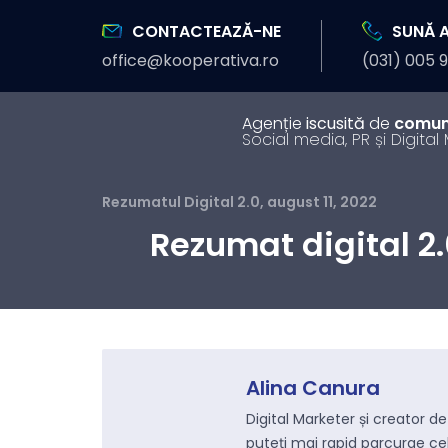
CONTACTEAZĂ-NE
SUNĂ 
office@kooperativa.ro
(031) 005 
Agenție
iscusită
de
comun
Social media, PR și Digital
Rezumatul Digital 2.0
,
august 11, 2022
Administrare conturi de social
media
Rezumat digital 2.0
Brand personal sau pagină de afaceri? Pornin
de la obiectivele tale vom realiza o strategie
de social media care să te poziționeze corect
în rândul tipurilor de public vizate.
Alina Canura
Influencer Marketing
Digital Marketer și creator d
Campanii cu bloggeri, creatori de conținut și
puteți mai rapid parcurge cel