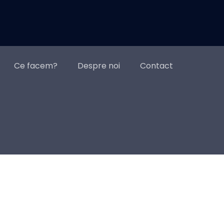
Ce facem?
Despre noi
Contact
Relații Publice & Comunicare
R, strategii de imagine, evenimente, CSR,
omunicare de criză, branding de angajator,
omunicare internă, mass-media, achiziții
edia, endorsement cu celebrități și lideri de
pinie, PR stunts.
Workshop-uri pentru companii
pecial create pentru a soluționa problemele