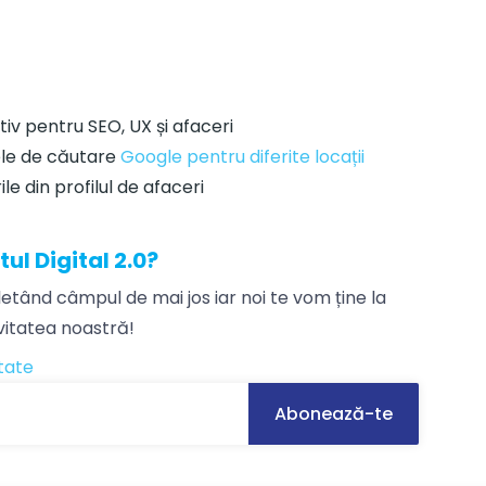
iv pentru SEO, UX și afaceri
ele de căutare
Google pentru diferite locații
le din profilul de afaceri
tul Digital 2.0?
tând câmpul de mai jos iar noi te vom ține la
ivitatea noastră!
itate