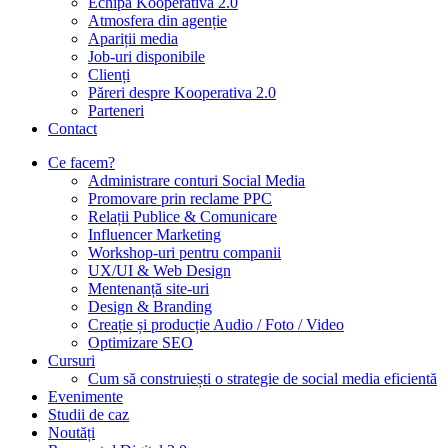
Echipa Kooperativa 2.0
Atmosfera din agenție
Apariții media
Job-uri disponibile
Clienți
Păreri despre Kooperativa 2.0
Parteneri
Contact
Ce facem?
Administrare conturi Social Media
Promovare prin reclame PPC
Relații Publice & Comunicare
Influencer Marketing
Workshop-uri pentru companii
UX/UI & Web Design
Mentenanță site-uri
Design & Branding
Creație și producție Audio / Foto / Video
Optimizare SEO
Cursuri
Cum să construiești o strategie de social media eficientă
Evenimente
Studii de caz
Noutăți