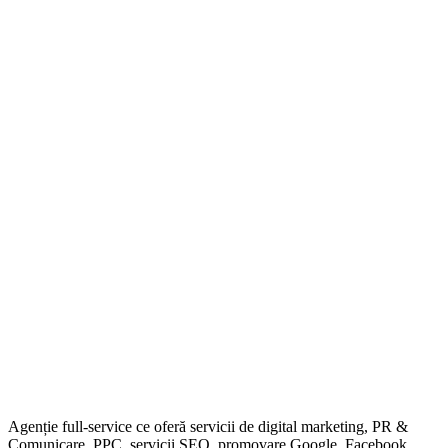
Agenție full-service ce oferă servicii de digital marketing, PR &
Comunicare, PPC, servicii SEO, promovare Google, Facebook,