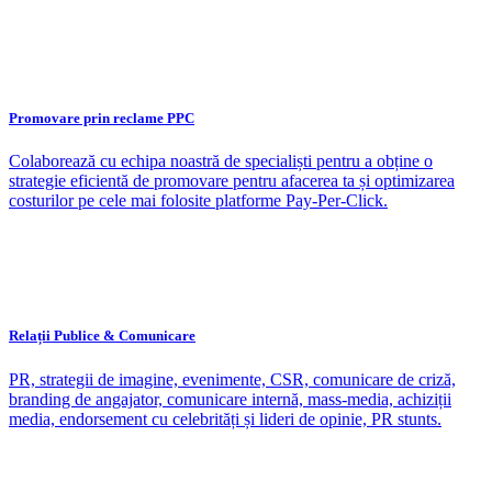
Promovare prin reclame PPC
Colaborează cu echipa noastră de specialiști pentru a obține o
strategie eficientă de promovare pentru afacerea ta și optimizarea
costurilor pe cele mai folosite platforme Pay-Per-Click.
Relații Publice & Comunicare
PR, strategii de imagine, evenimente, CSR, comunicare de criză,
branding de angajator, comunicare internă, mass-media, achiziții
media, endorsement cu celebrități și lideri de opinie, PR stunts.