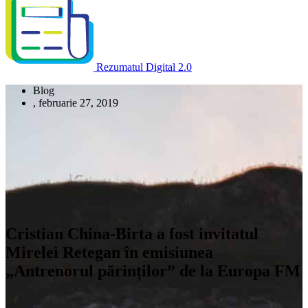
Rezumatul Digital 2.0
Blog
,
februarie 27, 2019
Cristian China-Birta a fost invitatul
Mirelei Retegan în emisiunea
„Antrenorul părinților” de la Europa FM