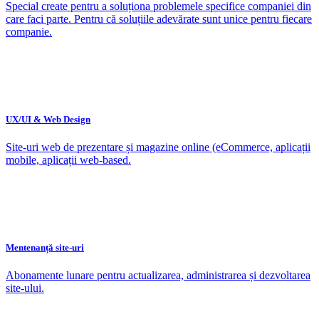
Special create pentru a soluționa problemele specifice companiei din
care faci parte. Pentru că soluțiile adevărate sunt unice pentru fiecare
companie.
UX/UI & Web Design
Site-uri web de prezentare și magazine online (eCommerce, aplicații
mobile, aplicații web-based.
Mentenanță site-uri
Abonamente lunare pentru actualizarea, administrarea și dezvoltarea
site-ului.