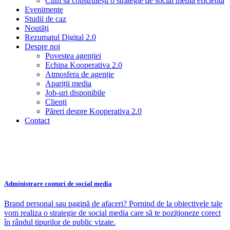
Cum să construiești o strategie de social media eficientă
Evenimente
Studii de caz
Noutăți
Rezumatul Digital 2.0
Despre noi
Povestea agenției
Echipa Kooperativa 2.0
Atmosfera de agenție
Apariții media
Job-uri disponibile
Clienți
Păreri despre Kooperativa 2.0
Contact
Administrare conturi de social media
Brand personal sau pagină de afaceri? Pornind de la obiectivele tale
vom realiza o strategie de social media care să te poziționeze corect
în rândul tipurilor de public vizate.