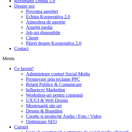
Rezumatul Digital 2.0
Despre noi
Povestea agenției
Echipa Kooperativa 2.0
Atmosfera de agenție
Apariții media
Job-uri disponibile
Clienți
Păreri despre Kooperativa 2.0
Contact
Meniu
Ce facem?
Administrare conturi Social Media
Promovare prin reclame PPC
Relații Publice & Comunicare
Influencer Marketing
Workshop-uri pentru companii
UX/UI & Web Design
Mentenanță site-uri
Design & Branding
Creație și producție Audio / Foto / Video
Optimizare SEO
Cursuri