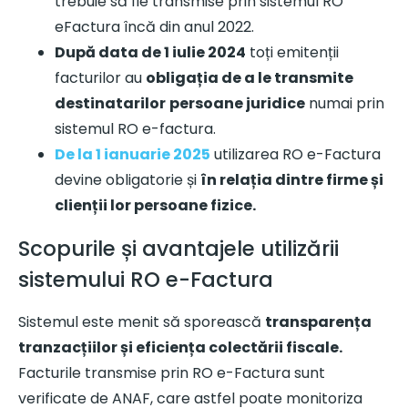
trebuie să fie transmise prin sistemul RO
eFactura încă din anul 2022.
După data de 1 iulie 2024
toți emitenții
facturilor au
obligația de a le transmite
destinatarilor
persoane juridice
numai prin
sistemul RO e-factura.
De la 1 ianuarie 2025
utilizarea RO e-Factura
devine obligatorie și
în relația dintre firme și
clienții lor persoane fizice.
Scopurile și avantajele utilizării
sistemului RO e-Factura
Sistemul este menit să sporească
transparența
tranzacțiilor și eficiența colectării fiscale.
Facturile transmise prin RO e-Factura sunt
verificate de ANAF, care astfel poate monitoriza