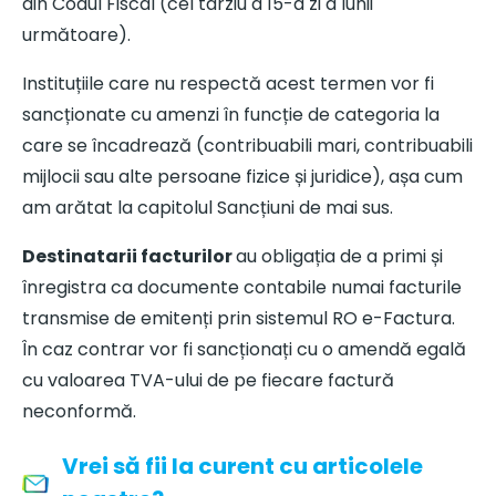
din Codul Fiscal (cel târziu a 15-a zi a lunii
următoare).
Instituțiile care nu respectă acest termen vor fi
sancționate cu amenzi în funcție de categoria la
care se încadrează (contribuabili mari, contribuabili
mijlocii sau alte persoane fizice și juridice), așa cum
am arătat la capitolul Sancțiuni de mai sus.
Destinatarii facturilor
au obligația de a primi și
înregistra ca documente contabile numai facturile
transmise de emitenți prin sistemul RO e-Factura.
În caz contrar vor fi sancționați cu o amendă egală
cu valoarea TVA-ului de pe fiecare factură
neconformă.
Vrei să fii la curent cu articolele