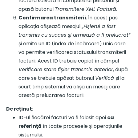
factura salvată în computerul personal și
apasă butonul
Transmitere XML Factură
.
Confirmarea transmiterii.
În acest pas
aplicația afișează mesajul „
Fişierul a fost
transmis cu succes şi urmează a fi prelucrat“
și emite un ID (index de încărcare) unic care
va permite verificarea statusului transmiterii
facturii. Acest ID trebuie copiat în câmpul
Verificare stare fişier transmis anterior
, după
care se trebuie apăsat butonul
Verifică
și la
scurt timp sistemul va afișa un mesaj care
atestă prelucrarea facturii.
De reținut:
ID-ul fiecărei facturi va fi folosit apoi
ca
referinţă
în toate procesele și operaţiunile
sistemului.