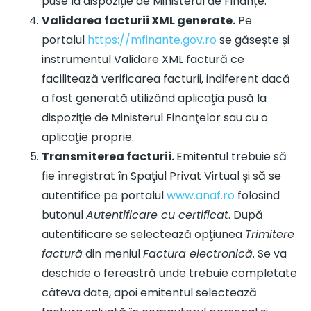
puse la dispoziție de Ministerul de Finanțe.
Validarea facturii XML generate.
Pe
portalul
https://mfinante.gov.ro
se găsește și
instrumentul Validare XML factură ce
facilitează verificarea facturii, indiferent dacă
a fost generată utilizând aplicaţia pusă la
dispoziţie de Ministerul Finanţelor sau cu o
aplicaţie proprie.
Transmiterea facturii.
Emitentul trebuie să
fie înregistrat în Spaţiul Privat Virtual și să se
autentifice pe portalul
www.anaf.ro
folosind
butonul
Autentificare cu certificat
. După
autentificare se selectează opţiunea
Trimitere
factură
din meniul
Factura electronică
. Se va
deschide o fereastră unde trebuie completate
câteva date, apoi emitentul selectează