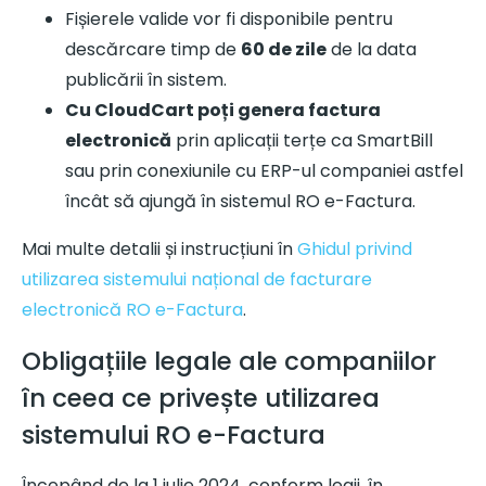
Fișierele valide vor fi disponibile pentru
descărcare timp de
60 de zile
de la data
publicării în sistem.
Cu CloudCart poți genera factura
electronică
prin aplicații terțe ca SmartBill
sau prin conexiunile cu ERP-ul companiei astfel
încât să ajungă în sistemul RO e-Factura.
Mai multe detalii și instrucțiuni în
Ghidul privind
utilizarea sistemului național de facturare
electronică RO e-Factura
.
Obligațiile legale ale companiilor
în ceea ce privește utilizarea
sistemului RO e-Factura
Începând de la 1 iulie 2024, conform legii, în