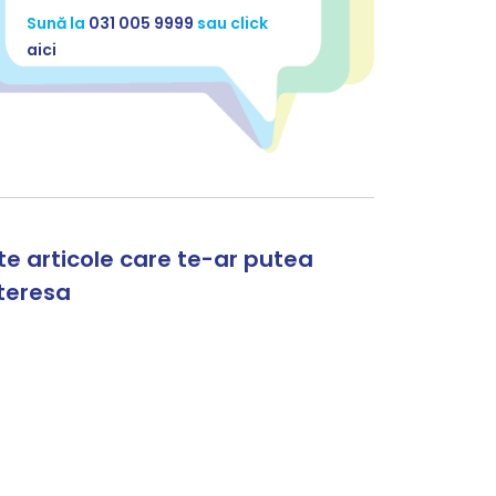
pecifice companiei din care faci parte. Pentru
Sună la
031 005 9999
sau click
ă soluțiile adevărate sunt unice pentru
iecare companie.
aici
Design / Branding
ervicii de creație grafică, branding, rebranding,
acelift și identitate vizuală.
te articole care te-ar putea
teresa
ăți
Rezumatul Digital 2.0