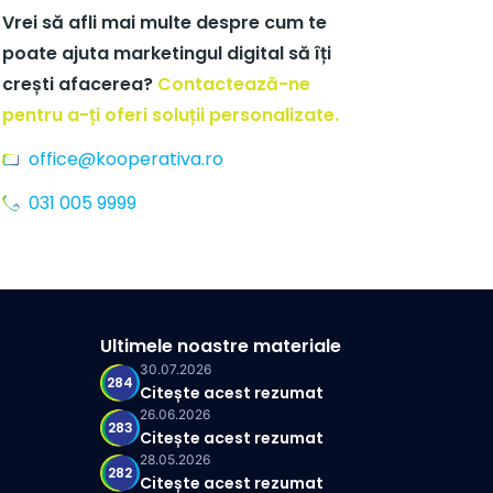
Vrei să afli mai multe despre cum te
poate ajuta marketingul digital să îți
crești afacerea?
Contactează-ne
pentru a-ți oferi soluții personalizate.
office@kooperativa.ro
031 005 9999
Ultimele noastre materiale
30.07.2026
284
Citește acest rezumat
26.06.2026
283
Citește acest rezumat
28.05.2026
282
Citește acest rezumat