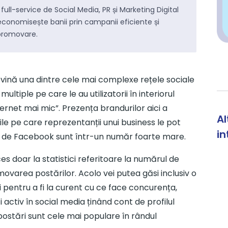
înțelege
the big picture
pentru fiecare subiect
s
full-service de Social Media, PR și Marketing Digital
pe care îl abordăm.
c
i economisește banii prin campanii eficiente și
f
promovare.
Mentenanță site-uri
Abonamente lunare pentru actualizarea,
S
evină una dintre cele mai complexe rețele sociale
administrarea și dezvoltarea site-ului.
f
ltiple pe care le au utilizatorii în interiorul
rnet mai mic”. Prezența brandurilor aici a
Al
ile pe care reprezentanții unui business le pot
in
le de Facebook sunt într-un număr foarte mare.
s doar la statistici referitoare la numărul de
promovarea postărilor. Acolo vei putea găsi inclusiv o
ri pentru a fi la curent cu ce face concurența,
 activ în social media ținând cont de profilul
re SEO
Studii de caz
Nout
e postări sunt cele mai populare în rândul