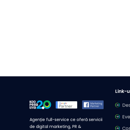
Link-ur
Des
Ev
Agenție full-service ce oferă servicii
de digital marketing, PR &
Co