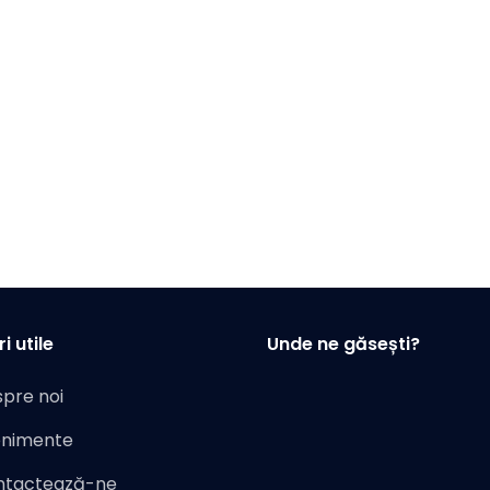
i utile
Unde ne găsești?
pre noi
enimente
ntactează-ne