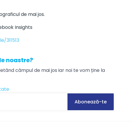
ograficul de mai jos.
e/311513
ele noastre?
tând câmpul de mai jos iar noi te vom ține la
itate