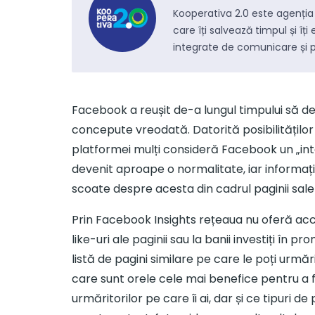
cu celebrități. Concursuri găzduite de Blogal
Kooperativa 2.0 este agenția 
Initiative.
care îți salvează timpul și îț
integrate de comunicare și 
UX/UI & Web Design
Site-uri web de prezentare și magazine online
Facebook a reușit de-a lungul timpului să d
(eCommerce, aplicații mobile, aplicații web-
concepute vreodată. Datorită posibilităților mu
based.
platformei mulți consideră Facebook un „inte
devenit aproape o normalitate, iar informați
Audio / Foto / Video
scoate despre acesta din cadrul paginii sa
Realizare de fotografii, realizare de tururi
Prin Facebook Insights rețeaua nu oferă acce
virtuale, design grafic (ATL/TTL/BTL), spoturi
video.
like-uri ale paginii sau la banii investiți în 
listă de pagini similare pe care le poți urmă
care sunt orele cele mai benefice pentru a fi
Evenimente
Optimiza
urmăritorilor pe care îi ai, dar și ce tipuri d