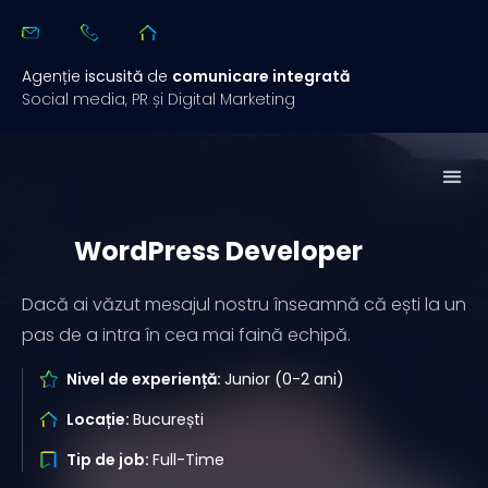
Agenție
iscusită
de
comunicare integrată
Social media, PR și Digital Marketing
Studii de 
Rezuma
WordPress Developer
Dacă ai văzut mesajul nostru înseamnă că ești la un
pas de a intra în cea mai faină echipă.
Nivel de experiență:
Junior (0-2 ani)
Locație:
București
Tip de job:
Full-Time